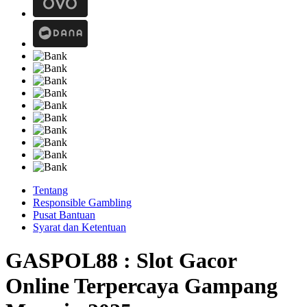
Tentang
Responsible Gambling
Pusat Bantuan
Syarat dan Ketentuan
GASPOL88 : Slot Gacor
Online Terpercaya Gampang