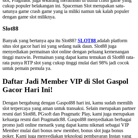
slot, Pragmatic juga sekarang merambah di dunia crash game yang
cukup populer belakangan ini. Spaceman Slot merupakan satu-
satunya game crash game yang ia miliki namun tak kalah populer
dengan game slot miliknya.
Slot88
Banyak yang bertanya apa itu Slot88?
SLOT88
adalah platform
situs slot gacor hari ini yang sedang naik daun. Slot88 juga
menyediakan permainan slot online dengan peluang kemenangan
tinggi maxwin. Permainan yang dapat kamu temukan di Slot88 rata-
rata punya RTP slot yang cukup tinggi mulai dari 98% jadi cocok
untuk pemain pemula ya.
Daftar Jadi Member VIP di Slot Gaspol
Gacor Hari Ini!
Dengan bergabung dengan Gaspol88 hari ini, kamu sudah memilih
slot terpercaya yang aman untuk transaksi. Selain merupakan partner
resmi dari Slot88, PGsoft dan Pragmatic Play, kami juga merupakan
keluarga resmi dari Pragmatic88. Gaspol88 menyediakan berbagai
promo judi online menarik yang dapat kamu nikmati sebagai VIP
Member mulai dari bonus new member, bonus slot juga bonus
poker. Kami juga menyediakan teknologi pembayaran Instan yang