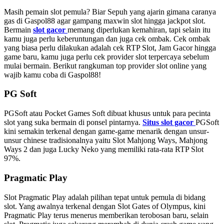
Masih pemain slot pemula? Biar Sepuh yang ajarin gimana caranya
gas di Gaspol88 agar gampang maxwin slot hingga jackpot slot.
Bermain
slot gacor
memang diperlukan kemahiran, tapi selain itu
kamu juga perlu keberuntungan dan juga cek ombak. Cek ombak
yang biasa perlu dilakukan adalah cek RTP Slot, Jam Gacor hingga
game baru, kamu juga perlu cek provider slot terpercaya sebelum
mulai bermain. Berikut rangkuman top provider slot online yang
wajib kamu coba di Gaspol88!
PG Soft
PGSoft atau Pocket Games Soft dibuat khusus untuk para pecinta
slot yang suka bermain di ponsel pintarnya.
Situs slot gacor
PGSoft
kini semakin terkenal dengan game-game menarik dengan unsur-
unsur chinese tradisionalnya yaitu Slot Mahjong Ways, Mahjong
Ways 2 dan juga Lucky Neko yang memiliki rata-rata RTP Slot
97%.
Pragmatic Play
Slot Pragmatic Play adalah pilihan tepat untuk pemula di bidang
slot. Yang awalnya terkenal dengan Slot Gates of Olympus, kini
Pragmatic Play terus menerus memberikan terobosan baru, selain