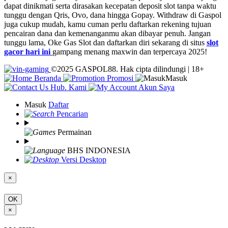
dapat dinikmati serta dirasakan kecepatan deposit slot tanpa waktu
tunggu dengan Qris, Ovo, dana hingga Gopay. Withdraw di Gaspol
juga cukup mudah, kamu cuman perlu daftarkan rekening tujuan
pencairan dana dan kemenanganmu akan dibayar penuh. Jangan
tunggu lama, Oke Gas Slot dan daftarkan diri sekarang di situs
slot
gacor hari ini
gampang menang maxwin dan terpercaya 2025!
©2025 GASPOL88. Hak cipta dilindungi | 18+
Beranda
Promosi
Masuk
Hub. Kami
Akun Saya
Masuk
Daftar
Pencarian
Permainan
BHS INDONESIA
Versi Desktop
×
OK
×