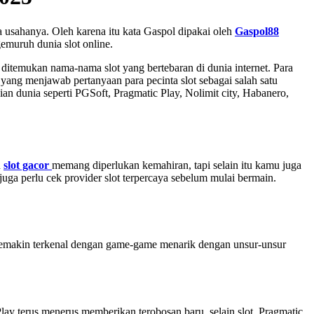
usahanya. Oleh karena itu kata Gaspol dipakai oleh
Gaspol88
emuruh dunia slot online.
 ditemukan nama-nama slot yang bertebaran di dunia internet. Para
ng menjawab pertanyaan para pecinta slot sebagai salah satu
ian dunia seperti PGSoft, Pragmatic Play, Nolimit city, Habanero,
n
slot gacor
memang diperlukan kemahiran, tapi selain itu kamu juga
ga perlu cek provider slot terpercaya sebelum mulai bermain.
semakin terkenal dengan game-game menarik dengan unsur-unsur
Play terus menerus memberikan terobosan baru, selain slot, Pragmatic