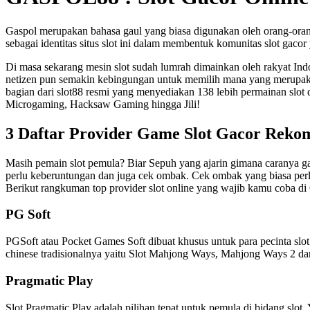
Gaspol merupakan bahasa gaul yang biasa digunakan oleh orang-ora
sebagai identitas situs slot ini dalam membentuk komunitas slot ga
Di masa sekarang mesin slot sudah lumrah dimainkan oleh rakyat Indo
netizen pun semakin kebingungan untuk memilih mana yang merupakan
bagian dari slot88 resmi yang menyediakan 138 lebih permainan slot da
Microgaming, Hacksaw Gaming hingga Jili!
3 Daftar Provider Game Slot Gacor Reko
Masih pemain slot pemula? Biar Sepuh yang ajarin gimana caranya g
perlu keberuntungan dan juga cek ombak. Cek ombak yang biasa perlu
Berikut rangkuman top provider slot online yang wajib kamu coba di
PG Soft
PGSoft atau Pocket Games Soft dibuat khusus untuk para pecinta slot
chinese tradisionalnya yaitu Slot Mahjong Ways, Mahjong Ways 2 da
Pragmatic Play
Slot Pragmatic Play adalah pilihan tepat untuk pemula di bidang slot