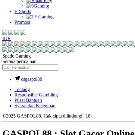
E-Sports
Promosi
IDR
Spade Gaming
Semua permainan
csgaspol88
Tentang
Responsible Gambling
Pusat Bantuan
Syarat dan Ketentuan
©2025 GASPOL88. Hak cipta dilindungi | 18+
GASPOL88 : Slot Gacor Onlin