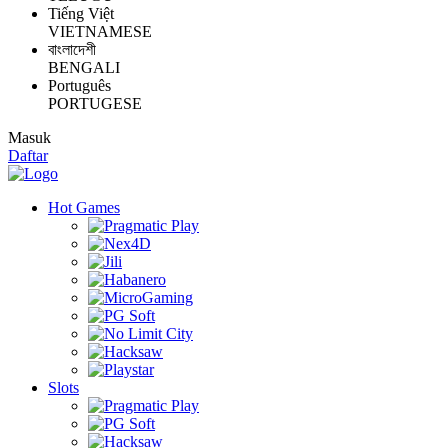
Tiếng Việt
VIETNAMESE
বাংলাদেশী
BENGALI
Português
PORTUGESE
Masuk
Daftar
Hot Games
Slots