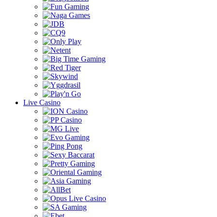
Live Casino