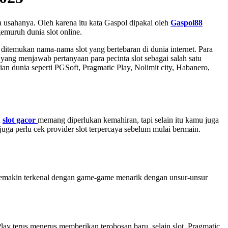
usahanya. Oleh karena itu kata Gaspol dipakai oleh
Gaspol88
emuruh dunia slot online.
 ditemukan nama-nama slot yang bertebaran di dunia internet. Para
ng menjawab pertanyaan para pecinta slot sebagai salah satu
ian dunia seperti PGSoft, Pragmatic Play, Nolimit city, Habanero,
n
slot gacor
memang diperlukan kemahiran, tapi selain itu kamu juga
ga perlu cek provider slot terpercaya sebelum mulai bermain.
semakin terkenal dengan game-game menarik dengan unsur-unsur
Play terus menerus memberikan terobosan baru, selain slot, Pragmatic