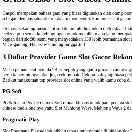
Gaspol merupakan bahasa gaul yang biasa digunakan oleh orang-ora
sebagai identitas situs slot ini dalam membentuk komunitas slot ga
Di masa sekarang mesin slot sudah lumrah dimainkan oleh rakyat Indo
netizen pun semakin kebingungan untuk memilih mana yang merupakan
bagian dari slot88 resmi yang menyediakan 138 lebih permainan slot da
Microgaming, Hacksaw Gaming hingga Jili!
3 Daftar Provider Game Slot Gacor Reko
Masih pemain slot pemula? Biar Sepuh yang ajarin gimana caranya g
perlu keberuntungan dan juga cek ombak. Cek ombak yang biasa perlu
Berikut rangkuman top provider slot online yang wajib kamu coba di
PG Soft
PGSoft atau Pocket Games Soft dibuat khusus untuk para pecinta slot
chinese tradisionalnya yaitu Slot Mahjong Ways, Mahjong Ways 2 da
Pragmatic Play
Slot Pragmatic Play adalah pilihan tepat untuk pemula di bidang slot