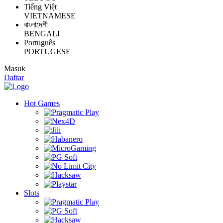
Tiếng Việt
VIETNAMESE
বাংলাদেশী
BENGALI
Português
PORTUGESE
Masuk
Daftar
Hot Games
Slots