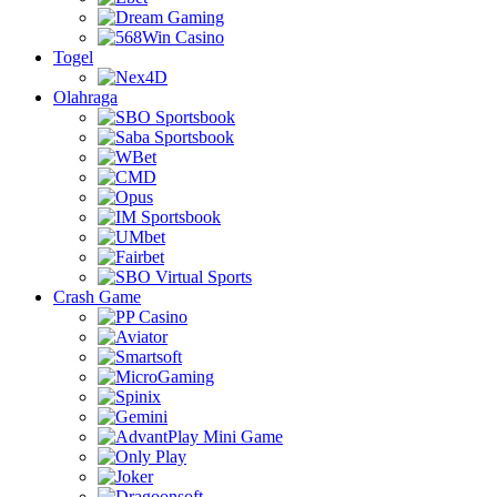
Togel
Olahraga
Crash Game