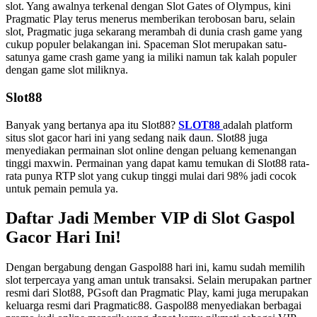
slot. Yang awalnya terkenal dengan Slot Gates of Olympus, kini
Pragmatic Play terus menerus memberikan terobosan baru, selain
slot, Pragmatic juga sekarang merambah di dunia crash game yang
cukup populer belakangan ini. Spaceman Slot merupakan satu-
satunya game crash game yang ia miliki namun tak kalah populer
dengan game slot miliknya.
Slot88
Banyak yang bertanya apa itu Slot88?
SLOT88
adalah platform
situs slot gacor hari ini yang sedang naik daun. Slot88 juga
menyediakan permainan slot online dengan peluang kemenangan
tinggi maxwin. Permainan yang dapat kamu temukan di Slot88 rata-
rata punya RTP slot yang cukup tinggi mulai dari 98% jadi cocok
untuk pemain pemula ya.
Daftar Jadi Member VIP di Slot Gaspol
Gacor Hari Ini!
Dengan bergabung dengan Gaspol88 hari ini, kamu sudah memilih
slot terpercaya yang aman untuk transaksi. Selain merupakan partner
resmi dari Slot88, PGsoft dan Pragmatic Play, kami juga merupakan
keluarga resmi dari Pragmatic88. Gaspol88 menyediakan berbagai