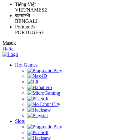
Tiếng Việt
VIETNAMESE
বাংলাদেশী
BENGALI
Português
PORTUGESE
Masuk
Daftar
Hot Games
Slots