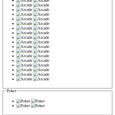
Poker