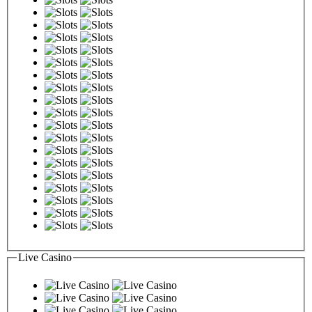
Live Casino