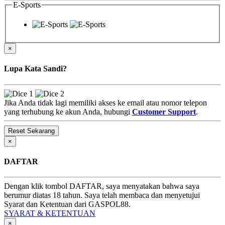
E-Sports
×
Lupa Kata Sandi?
Jika Anda tidak lagi memiliki akses ke email atau nomor telepon
yang terhubung ke akun Anda, hubungi
Customer Support
.
×
DAFTAR
Dengan klik tombol DAFTAR, saya menyatakan bahwa saya
berumur diatas 18 tahun. Saya telah membaca dan menyetujui
Syarat dan Ketentuan dari GASPOL88.
SYARAT & KETENTUAN
×