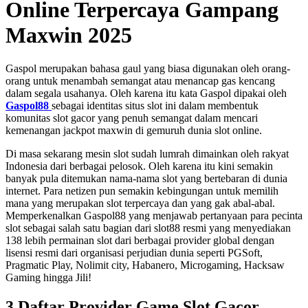
Online Terpercaya Gampang
Maxwin 2025
Gaspol merupakan bahasa gaul yang biasa digunakan oleh orang-
orang untuk menambah semangat atau menancap gas kencang
dalam segala usahanya. Oleh karena itu kata Gaspol dipakai oleh
Gaspol88
sebagai identitas situs slot ini dalam membentuk
komunitas slot gacor yang penuh semangat dalam mencari
kemenangan jackpot maxwin di gemuruh dunia slot online.
Di masa sekarang mesin slot sudah lumrah dimainkan oleh rakyat
Indonesia dari berbagai pelosok. Oleh karena itu kini semakin
banyak pula ditemukan nama-nama slot yang bertebaran di dunia
internet. Para netizen pun semakin kebingungan untuk memilih
mana yang merupakan slot terpercaya dan yang gak abal-abal.
Memperkenalkan Gaspol88 yang menjawab pertanyaan para pecinta
slot sebagai salah satu bagian dari slot88 resmi yang menyediakan
138 lebih permainan slot dari berbagai provider global dengan
lisensi resmi dari organisasi perjudian dunia seperti PGSoft,
Pragmatic Play, Nolimit city, Habanero, Microgaming, Hacksaw
Gaming hingga Jili!
3 Daftar Provider Game Slot Gacor