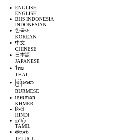
ENGLISH
ENGLISH
BHS INDONESIA
INDONESIAN
한국어
KOREAN
中文
CHINESE
日本語
JAPANESE
ไทย
THAI
မြန်မာစာ
BURMESE
ខេមរភាសា
KHMER
हिन्दी
HINDI
தமிழ்
TAMIL
తెలుగు
TELUGU