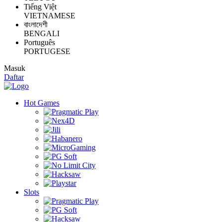
Tiếng Việt
VIETNAMESE
বাংলাদেশী
BENGALI
Português
PORTUGESE
Masuk
Daftar
Hot Games
Slots