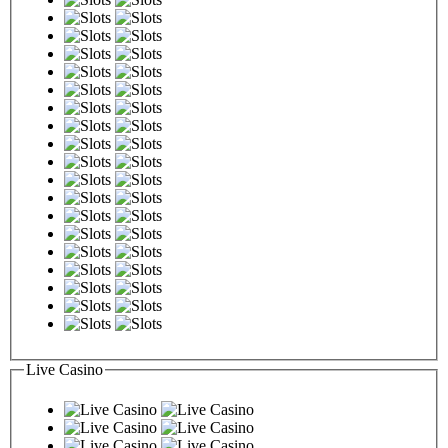
Live Casino