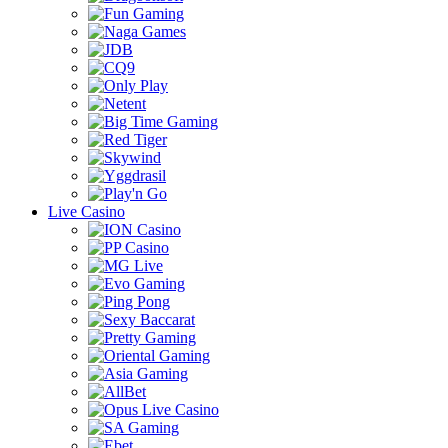
Live Casino