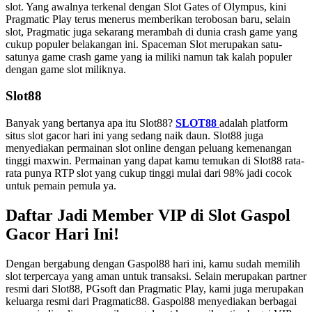
slot. Yang awalnya terkenal dengan Slot Gates of Olympus, kini
Pragmatic Play terus menerus memberikan terobosan baru, selain
slot, Pragmatic juga sekarang merambah di dunia crash game yang
cukup populer belakangan ini. Spaceman Slot merupakan satu-
satunya game crash game yang ia miliki namun tak kalah populer
dengan game slot miliknya.
Slot88
Banyak yang bertanya apa itu Slot88?
SLOT88
adalah platform
situs slot gacor hari ini yang sedang naik daun. Slot88 juga
menyediakan permainan slot online dengan peluang kemenangan
tinggi maxwin. Permainan yang dapat kamu temukan di Slot88 rata-
rata punya RTP slot yang cukup tinggi mulai dari 98% jadi cocok
untuk pemain pemula ya.
Daftar Jadi Member VIP di Slot Gaspol
Gacor Hari Ini!
Dengan bergabung dengan Gaspol88 hari ini, kamu sudah memilih
slot terpercaya yang aman untuk transaksi. Selain merupakan partner
resmi dari Slot88, PGsoft dan Pragmatic Play, kami juga merupakan
keluarga resmi dari Pragmatic88. Gaspol88 menyediakan berbagai