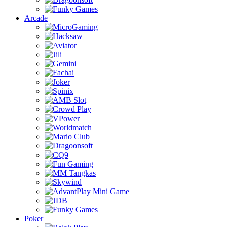
Arcade
Poker