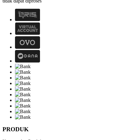
tidak dapat diproses
PRODUK