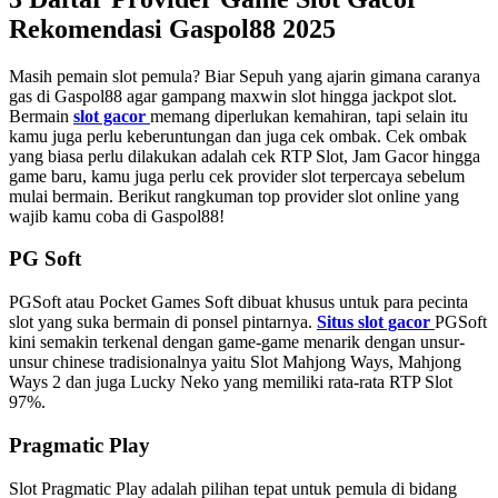
Rekomendasi Gaspol88 2025
Masih pemain slot pemula? Biar Sepuh yang ajarin gimana caranya
gas di Gaspol88 agar gampang maxwin slot hingga jackpot slot.
Bermain
slot gacor
memang diperlukan kemahiran, tapi selain itu
kamu juga perlu keberuntungan dan juga cek ombak. Cek ombak
yang biasa perlu dilakukan adalah cek RTP Slot, Jam Gacor hingga
game baru, kamu juga perlu cek provider slot terpercaya sebelum
mulai bermain. Berikut rangkuman top provider slot online yang
wajib kamu coba di Gaspol88!
PG Soft
PGSoft atau Pocket Games Soft dibuat khusus untuk para pecinta
slot yang suka bermain di ponsel pintarnya.
Situs slot gacor
PGSoft
kini semakin terkenal dengan game-game menarik dengan unsur-
unsur chinese tradisionalnya yaitu Slot Mahjong Ways, Mahjong
Ways 2 dan juga Lucky Neko yang memiliki rata-rata RTP Slot
97%.
Pragmatic Play
Slot Pragmatic Play adalah pilihan tepat untuk pemula di bidang