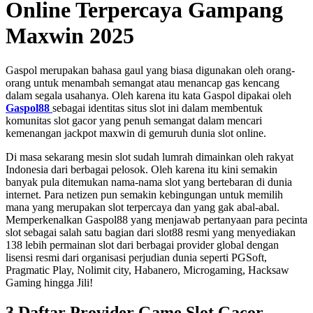
Online Terpercaya Gampang
Maxwin 2025
Gaspol merupakan bahasa gaul yang biasa digunakan oleh orang-
orang untuk menambah semangat atau menancap gas kencang
dalam segala usahanya. Oleh karena itu kata Gaspol dipakai oleh
Gaspol88
sebagai identitas situs slot ini dalam membentuk
komunitas slot gacor yang penuh semangat dalam mencari
kemenangan jackpot maxwin di gemuruh dunia slot online.
Di masa sekarang mesin slot sudah lumrah dimainkan oleh rakyat
Indonesia dari berbagai pelosok. Oleh karena itu kini semakin
banyak pula ditemukan nama-nama slot yang bertebaran di dunia
internet. Para netizen pun semakin kebingungan untuk memilih
mana yang merupakan slot terpercaya dan yang gak abal-abal.
Memperkenalkan Gaspol88 yang menjawab pertanyaan para pecinta
slot sebagai salah satu bagian dari slot88 resmi yang menyediakan
138 lebih permainan slot dari berbagai provider global dengan
lisensi resmi dari organisasi perjudian dunia seperti PGSoft,
Pragmatic Play, Nolimit city, Habanero, Microgaming, Hacksaw
Gaming hingga Jili!
3 Daftar Provider Game Slot Gacor