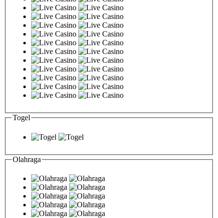
Togel
Olahraga