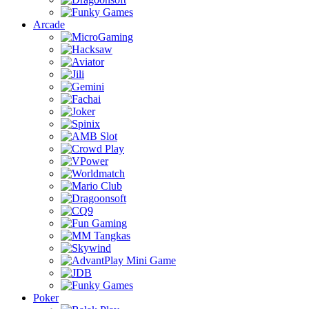
Arcade
Poker