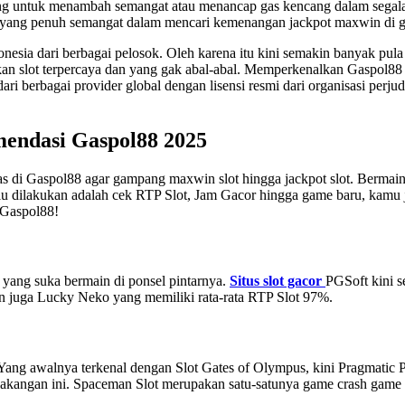
ng untuk menambah semangat atau menancap gas kencang dalam segala 
cor yang penuh semangat dalam mencari kemenangan jackpot maxwin di g
nesia dari berbagai pelosok. Oleh karena itu kini semakin banyak pula
 slot terpercaya dan yang gak abal-abal. Memperkenalkan Gaspol88 ya
ri berbagai provider global dengan lisensi resmi dari organisasi perjud
mendasi Gaspol88 2025
as di Gaspol88 agar gampang maxwin slot hingga jackpot slot. Bermai
 dilakukan adalah cek RTP Slot, Jam Gacor hingga game baru, kamu ju
 Gaspol88!
 yang suka bermain di ponsel pintarnya.
Situs slot gacor
PGSoft kini 
n juga Lucky Neko yang memiliki rata-rata RTP Slot 97%.
. Yang awalnya terkenal dengan Slot Gates of Olympus, kini Pragmatic 
akangan ini. Spaceman Slot merupakan satu-satunya game crash game y